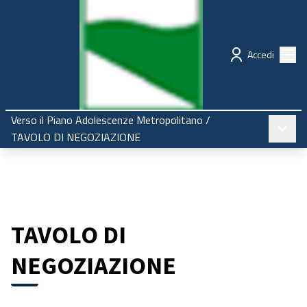
Regione Emilia-Romagna
Partecipazione
Menù
Accedi
Verso il Piano Adolescenze Metropolitano
/
Menù pr
TAVOLO DI NEGOZIAZIONE
TAVOLO DI
NEGOZIAZIONE