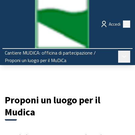
Regione Emilia-Romagna
Partecipazione
Menù
Accedi
Cantiere MUDICA: officina di partecipazione
/
Menù pr
Proponi un luogo per il MuDiCa
Proponi un luogo per il
Mudica