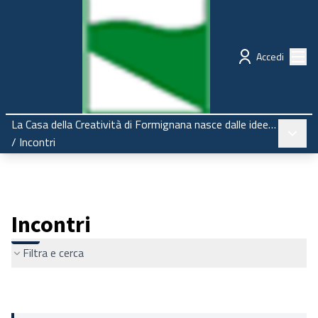
Regione Emilia-Romagna
Partecipazione
Menù
Accedi
La Casa della Creatività di Formignana nasce dalle idee di chi la abita
Menù pr
/
Incontri
Incontri
Filtra e cerca