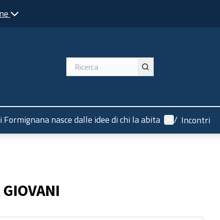
one
Menù utente
i Formignana nasce dalle idee di chi la abita
/
Incontri
 GIOVANI