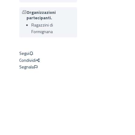
Organizzazioni
partecipanti.
Ragazzini di
Formignana
Segui
Condividi
Segnala