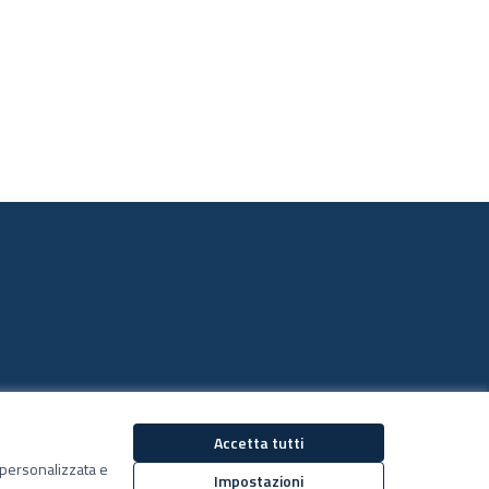
Accetta tutti
Decidiamo su Facebook
Decidiamo su YouTub
ù personalizzata e
(Collegamento esterno)
(Collegamento estern
Impostazioni