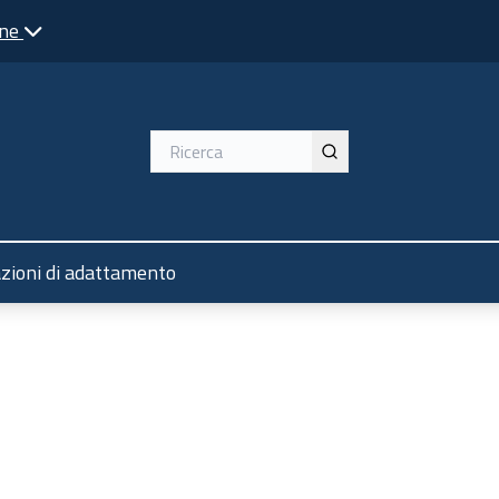
one
ente
azioni di adattamento