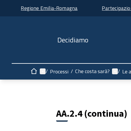
Regione Emilia-Romagna
Partecipazi
Decidiamo
Menù principale
Menù ut
/
/
Che costa sarà?
/
Processi
Le 
Home
AA.2.4 (continua)