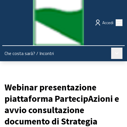
Regione Emilia-Romagna
Partecipazione
Menù
Accedi
Menù pr
Che costa sarà?
/
Incontri
Webinar presentazione
piattaforma PartecipAzioni e
avvio consultazione
documento di Strategia