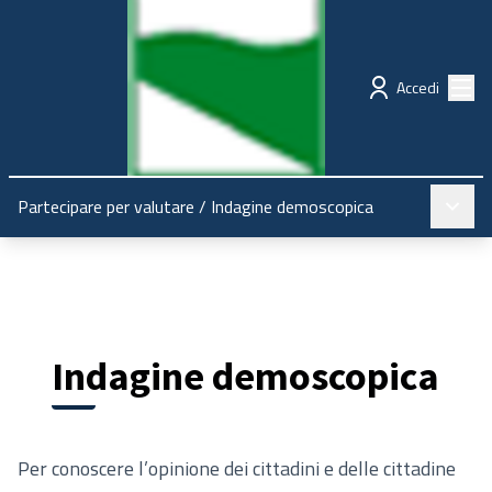
Regione Emilia-Romagna
Partecipazione
Menù
Accedi
Menù pr
Partecipare per valutare
/
Indagine demoscopica
Indagine demoscopica
Per conoscere l’opinione dei cittadini e delle cittadine