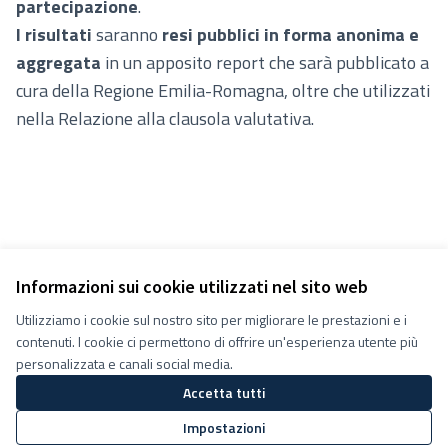
partecipazione
.
I risultati
saranno
resi pubblici in forma anonima e
aggregata
in un apposito report che sarà pubblicato a
cura della Regione Emilia-Romagna, oltre che utilizzati
nella Relazione alla clausola valutativa.
Informazioni sui cookie utilizzati nel sito web
Utilizziamo i cookie sul nostro sito per migliorare le prestazioni e i
Termini e condizioni d''uso
contenuti. I cookie ci permettono di offrire un'esperienza utente più
Impostazioni Cookie
Decidiamo su Facebook
personalizzata e canali social media.
Decidiamo su YouTube
Accetta tutti
(Collegamento esterno)
(Collegamento esterno)
Impostazioni