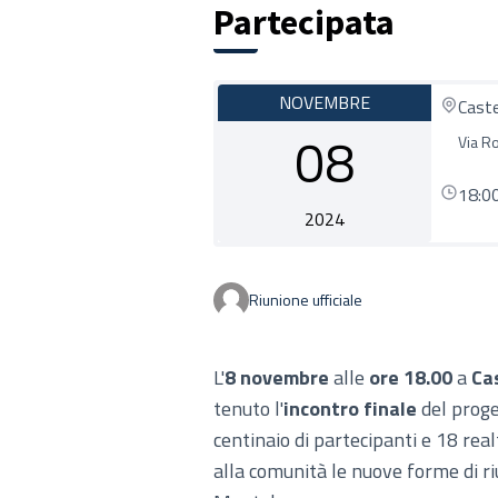
Partecipata
NOVEMBRE
Cast
08
Via R
18:0
2024
Riunione ufficiale
L'
8 novembre
alle
ore 18.00
a
Ca
tenuto l'
incontro finale
del proge
centinaio di partecipanti e 18 real
alla comunità le nuove forme di ri