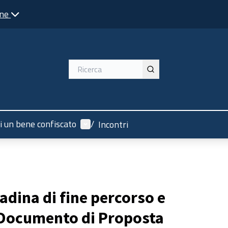
one
Menù utente
di un bene confiscato
/
Incontri
adina di fine percorso e
 Documento di Proposta