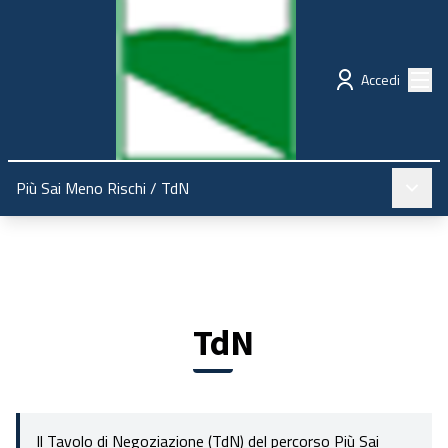
Regione Emilia-Romagna
Partecipazione
Menù
Accedi
Menù pr
Più Sai Meno Rischi
/
TdN
TdN
Il Tavolo di Negoziazione (TdN) del percorso Più Sai