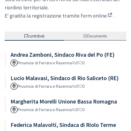
riordino territoriale.
E' gradita la registrazione tramite
form online
.
(Apre in u
contributi
Documents
Andrea Zamboni, Sindaco Riva del Po (FE)
Provincie di Ferrara e Ravenna
0
0
Lucio Malavasi, Sindaco di Rio Saliceto (RE)
Provincie di Ferrara e Ravenna
0
0
Margherita Morelli Unione Bassa Romagna
Provincie di Ferrara e Ravenna
0
0
Federica Malavolti, Sindaca di Riolo Terme