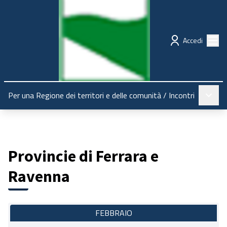
Regione Emilia-Romagna
Partecipazione
Menù
Accedi
Menù pr
Per una Regione dei territori e delle comunità
/
Incontri
Provincie di Ferrara e
Ravenna
FEBBRAIO