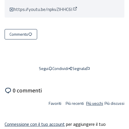
https://youtu.be/npkvZlHHC6I
(Collegamento esterno)
Commento
Condividi
Segnala
Segui
0 commenti
Favoriti
Più recenti
Più vecchi
Più discussi
Connessione con il tuo account
per aggiungere il tuo