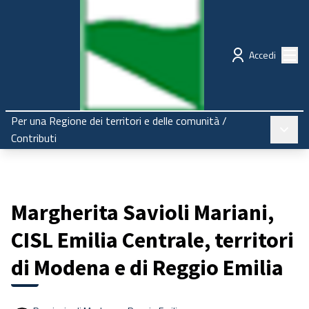
Regione Emilia-Romagna
Partecipazione
Menù
Accedi
Per una Regione dei territori e delle comunità
/
Menù pr
Contributi
Margherita Savioli Mariani,
CISL Emilia Centrale, territori
di Modena e di Reggio Emilia