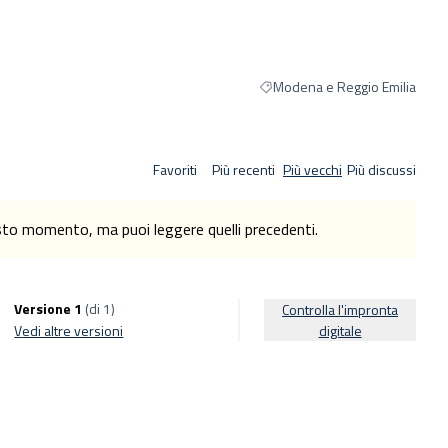
Modena e Reggio Emilia
Filtra i risultati per categoria: 
Favoriti
Più recenti
Più vecchi
Più discussi
esto momento, ma puoi leggere quelli precedenti.
Versione 1
(di 1)
Controlla l'impronta
vedi altre versioni
digitale