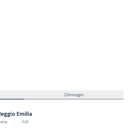
Immagini
Reggio Emilia
sona
0