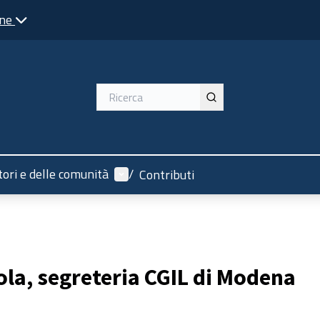
one
Menù utente
tori e delle comunità
/
Contributi
ola, segreteria CGIL di Modena