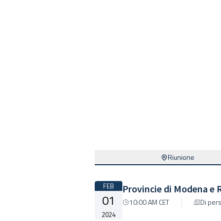
Riunione
FEB
Provincie di Modena e 
01
10:00 AM CET
Di per
2024