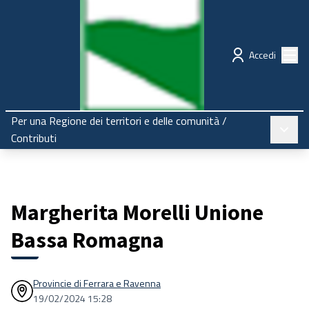
Regione Emilia-Romagna
Partecipazione
Menù
Accedi
Per una Regione dei territori e delle comunità
/
Menù pr
Contributi
Margherita Morelli Unione
Bassa Romagna
Provincie di Ferrara e Ravenna
19/02/2024 15:28