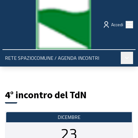
Regione Emilia-Romagna
Partecipazione
Menù
Accedi
Menù pr
RETE SPAZIOCOMUNE
/
AGENDA INCONTRI
4° incontro del TdN
DICEMBRE
23