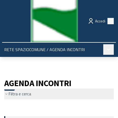
Regione Emilia-Romagna
Partecipazione
Menù
Accedi
Menù pr
RETE SPAZIOCOMUNE
/
AGENDA INCONTRI
AGENDA INCONTRI
Filtra e cerca