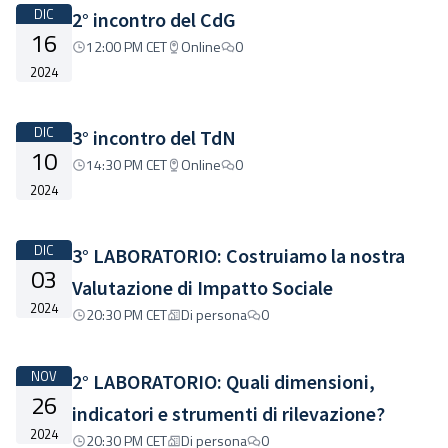
DIC
2° incontro del CdG
16
12:00 PM CET
Online
0
2024
DIC
3° incontro del TdN
10
14:30 PM CET
Online
0
2024
DIC
3° LABORATORIO: Costruiamo la nostra
03
Valutazione di Impatto Sociale
2024
20:30 PM CET
Di persona
0
NOV
2° LABORATORIO: Quali dimensioni,
26
indicatori e strumenti di rilevazione?
2024
20:30 PM CET
Di persona
0