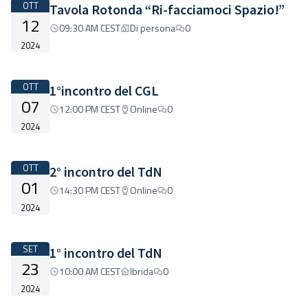
OTT
Tavola Rotonda “Ri-facciamoci Spazio!”
12
09:30 AM CEST
Di persona
0
2024
OTT
1°incontro del CGL
07
12:00 PM CEST
Online
0
2024
OTT
2° incontro del TdN
01
14:30 PM CEST
Online
0
2024
SET
1° incontro del TdN
23
10:00 AM CEST
Ibrida
0
2024