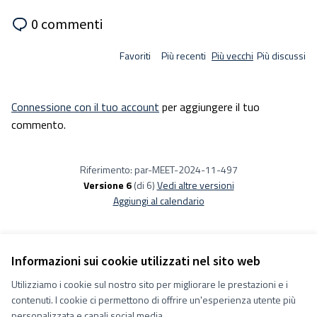
0 commenti
Favoriti
Più recenti
Più vecchi
Più discussi
Connessione con il tuo account
per aggiungere il tuo
commento.
Riferimento: par-MEET-2024-11-497
Versione 6
(di 6)
vedi altre versioni
Aggiungi al calendario
Informazioni sui cookie utilizzati nel sito web
Utilizziamo i cookie sul nostro sito per migliorare le prestazioni e i
Termini e condizioni d''uso
contenuti. I cookie ci permettono di offrire un'esperienza utente più
Impostazioni Cookie
Decidiamo su Facebook
personalizzata e canali social media.
Decidiamo su YouTube