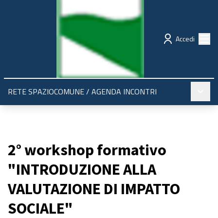
Regione Emilia-Romagna
Partecipazione
Menù
Accedi
Menù pr
RETE SPAZIOCOMUNE
/
AGENDA INCONTRI
2° workshop formativo
"INTRODUZIONE ALLA
VALUTAZIONE DI IMPATTO
SOCIALE"