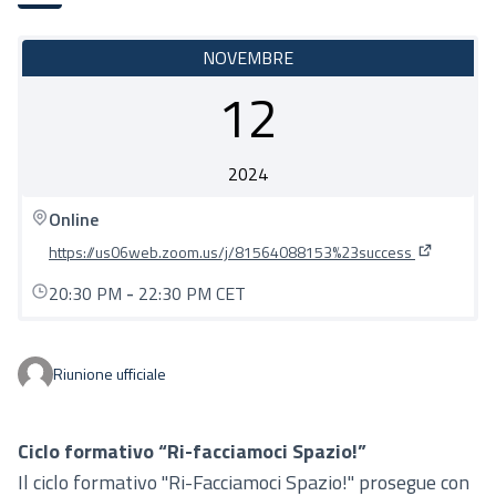
NOVEMBRE
12
2024
Online
https://us06web.zoom.us/j/81564088153%23success
(Collegamen
20:30 PM
-
22:30 PM CET
Riunione ufficiale
Ciclo formativo “Ri-facciamoci Spazio!”
Il ciclo formativo "Ri-Facciamoci Spazio!" prosegue con