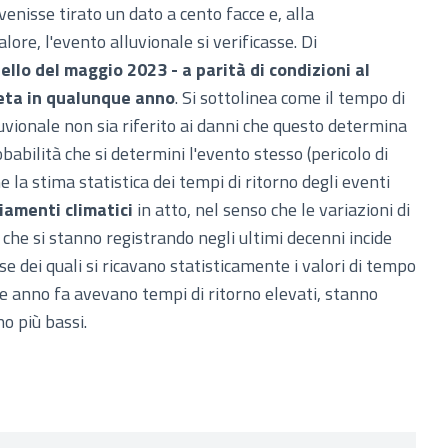
enisse tirato un dato a cento facce e, alla
ore, l'evento alluvionale si verificasse. Di
llo del maggio 2023 - a parità di condizioni al
peta in qualunque anno
. Si sottolinea come il tempo di
uvionale non sia riferito ai danni che questo determina
robabilità che si determini l'evento stesso (pericolo di
e la stima statistica dei tempi di ritorno degli eventi
amenti climatici
in atto, nel senso che le variazioni di
 che si stanno registrando negli ultimi decenni incide
ase dei quali si ricavano statisticamente i valori di tempo
che anno fa avevano tempi di ritorno elevati, stanno
o più bassi.
mento esterno)