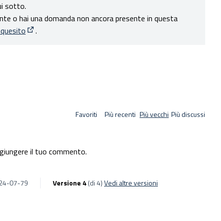
i sotto.
ente o hai una domanda non ancora presente in questa
 quesito
.
(Apre in una nuova scheda)
Favoriti
Più recenti
Più vecchi
Più discussi
giungere il tuo commento.
024-07-79
Versione 4
(di 4)
vedi altre versioni