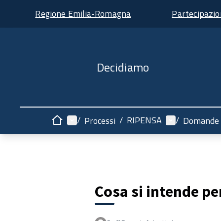
Regione Emilia-Romagna
Partecipazi
Decidiamo
Menù principale
Menù utente
/
/
RIPENSA
/
Processi
Domande 
Home
Cosa si intende pe