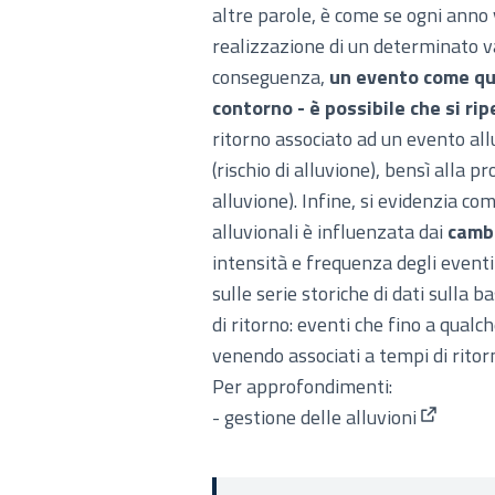
altre parole, è come se ogni anno v
realizzazione di un determinato val
conseguenza,
un evento come que
contorno - è possibile che si ri
ritorno associato ad un evento all
(rischio di alluvione), bensì alla p
alluvione). Infine, si evidenzia com
alluvionali è influenzata dai
cambi
intensità e frequenza degli eventi
sulle serie storiche di dati sulla b
di ritorno: eventi che fino a qual
venendo associati a tempi di ritorn
Per approfondimenti:
-
gestione delle alluvioni
(Collega