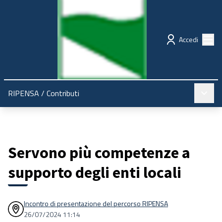
Regione Emilia-Romagna
Partecipazione
Menù
Accedi
Menù pr
RIPENSA
/
Contributi
Servono più competenze a
supporto degli enti locali
Incontro di presentazione del percorso RIPENSA
26/07/2024 11:14