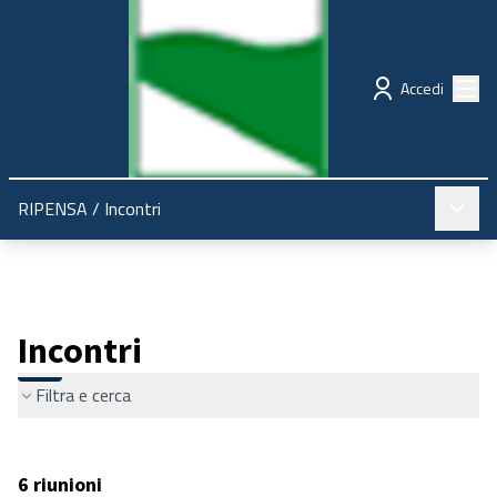
Regione Emilia-Romagna
Partecipazione
Menù
Accedi
Menù pr
RIPENSA
/
Incontri
Incontri
Filtra e cerca
6 riunioni