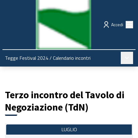
Regione Emilia-Romagna
Partecipazione
Menù
Accedi
Menù pr
Tegge Festival 2024
/
Calendario incontri
Terzo incontro del Tavolo di
Negoziazione (TdN)
LUGLIO