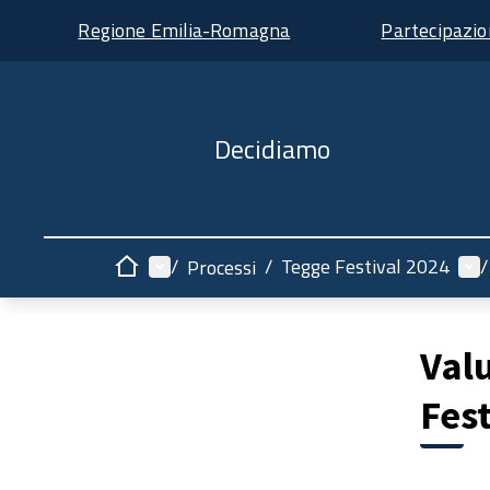
Regione Emilia-Romagna
Partecipazi
Decidiamo
Menù principale
Men
/
/
Tegge Festival 2024
/
Processi
Home
Val
Fest