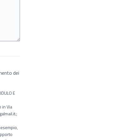
amento dei
ODULO E
 in Via
lmail.it.;
d esempio,
upporto