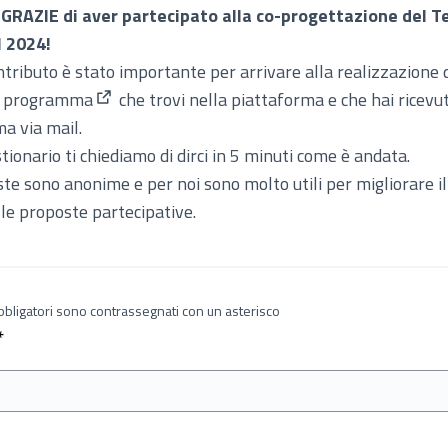
 GRAZIE di aver partecipato alla co-progettazione del T
l 2024!
ontributo è stato importante per arrivare alla realizzazione 
i programma
che trovi nella piattaforma e che hai ricevut
(Apre in una nuova scheda)
a via mail.
tionario ti chiediamo di dirci in 5 minuti come è andata.
ste sono anonime e per noi sono molto utili per migliorare i
 le proposte partecipative.
obbligatori sono contrassegnati con un asterisco
Richiesto
*