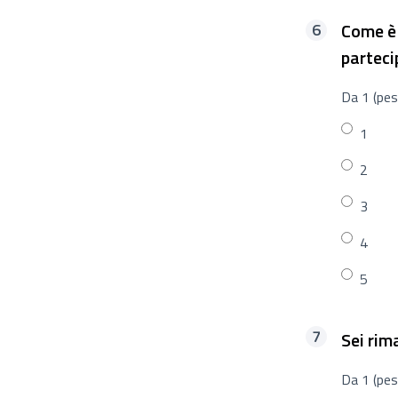
Come è 
parteci
Da 1 (pes
1
2
3
4
5
Sei rim
Da 1 (pes