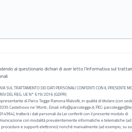
dendo al questionario dichiari di aver letto l'Informativa sul tratt
onali
VA SUL TRATTAMENTO DEI DATI PERSONALI CONFERITI CON IL PRESENTE M
ENSI DEL REG. UE N° 679/2016 (GDPR)
appresentante di Parco Tegge Ramona Malvolti, in qualità di titolare (con sede
2035 Castelnovo ne’ Monti ; Email: info@parcotegge.it; PEC: parcotegge@lega
14964), tratterà i dati personali da Lei conferiti con il presente modulo di
municazione con modalità prevalentemente informatiche e telematiche (a
o procedure e supporti elettronici) nonché manualmente (ad esempio, su s