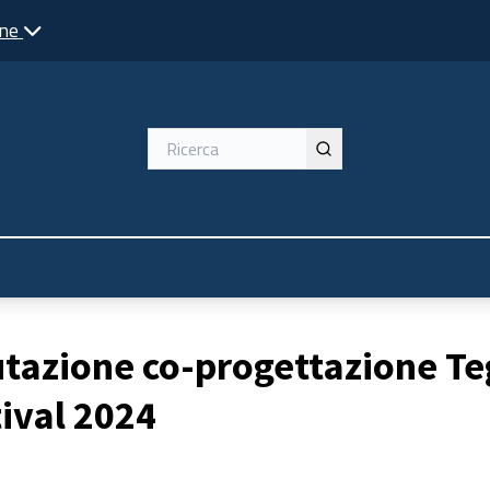
one
ù utente
utazione co-progettazione T
ival 2024