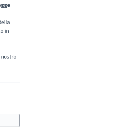
egge
della
o in
l nostro