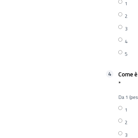
1
2
3
4
5
Come è 
Richie
*
Da 1 (pes
1
2
3