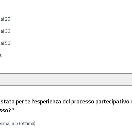
chiesto
 ai 25
 ai 36
 ai 56
56
stata per te l'esperienza del processo partecipativo 
Richiesto
sso?
*
sima) a 5 (ottima)