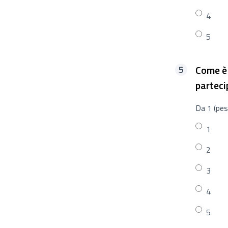
4
5
Come è 
parteci
Da 1 (pes
1
2
3
4
5