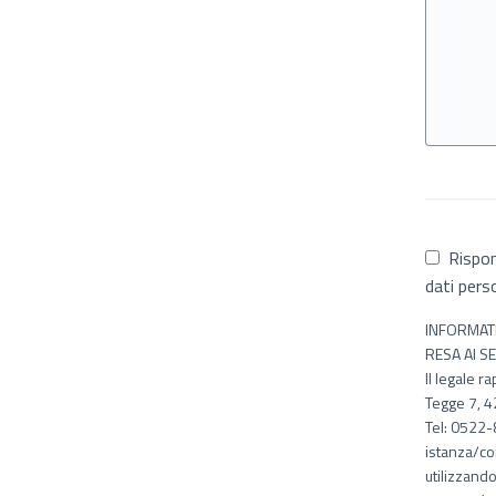
Rispon
dati pers
INFORMATI
RESA AI S
Il legale r
Tegge 7, 4
Tel: 0522-8
istanza/co
utilizzand