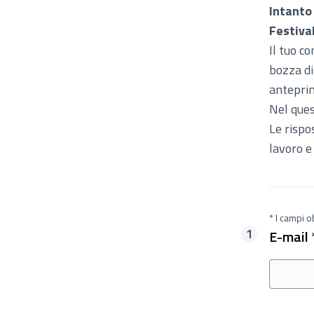
Intanto
Festiva
Il tuo c
bozza d
anteprim
Nel ques
Le rispo
lavoro e
* I campi 
E-mail