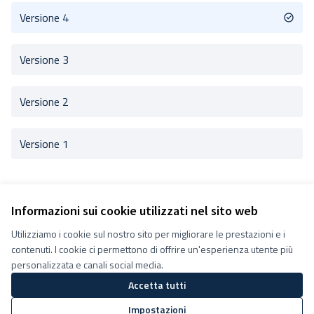
Versione 4
Versione 3
Versione 2
Versione 1
Informazioni sui cookie utilizzati nel sito web
Utilizziamo i cookie sul nostro sito per migliorare le prestazioni e i
Termini e condizioni d''uso
contenuti. I cookie ci permettono di offrire un'esperienza utente più
Impostazioni Cookie
Decidiamo su Facebook
personalizzata e canali social media.
Decidiamo su YouTube
Accetta tutti
(Collegamento esterno)
(Collegamento esterno)
Impostazioni