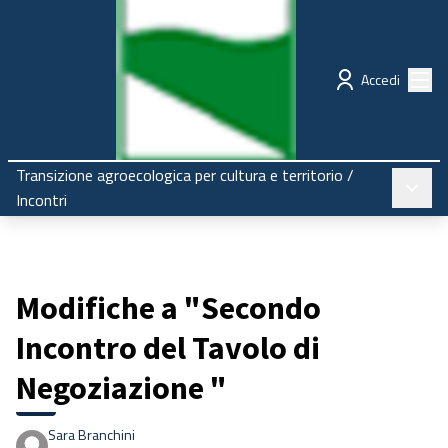
Regione Emilia-Romagna
Partecipazione
Menù
Accedi
Transizione agroecologica per cultura e territorio
/
Menù pr
Incontri
Modifiche a "Secondo
Incontro del Tavolo di
Negoziazione "
Sara Branchini