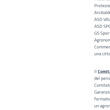
Protezio
Arcibal
ASD VA
ASD SP
GS Spor
Agrono
Commer
una citt
Il
Comit
del perc
Comitato
Garanzia
formato 
un agro