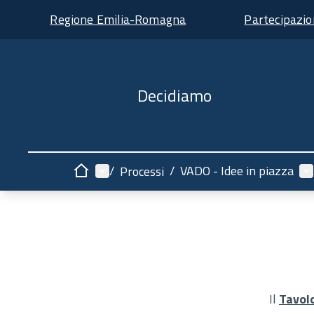
Regione Emilia-Romagna
Partecipazi
Decidiamo
Menù principale
Me
/
/
VADO - Idee in piazza
Processi
Home
Il
Tavol