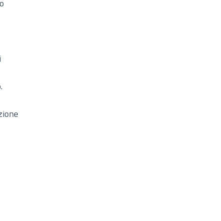
no
i
.
zione