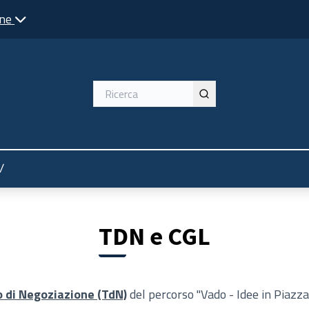
one
nù utente
/
TDN e CGL
o di Negoziazione (TdN)
del percorso "Vado - Idee in Piazza"