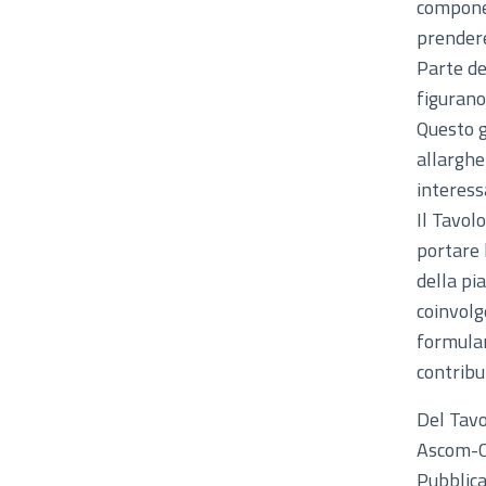
compone 
prendere
Parte de
figurano
Questo g
allargher
interess
Il Tavol
portare 
della pi
coinvolg
formular
contribu
Del Tavo
Ascom-
Pubblica