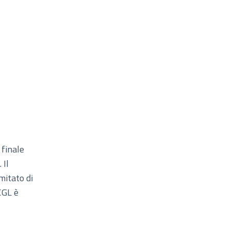
 finale
 Il
mitato di
CGL è