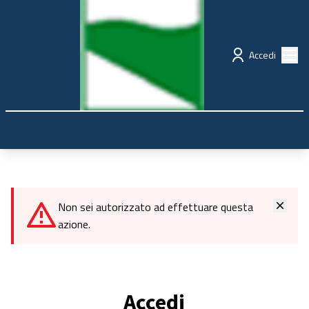
Regione Emilia-Romagna
Partecipazione
Menù
Accedi
Non sei autorizzato ad effettuare questa
azione.
Accedi