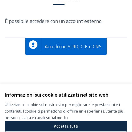
È possibile accedere con un account esterno.
Accedi con SPID, CIE o CNS
Informazioni sui cookie utilizzati nel sito web
Utilizziamo i cookie sul nostro sito per migliorare le prestazioni e i
Termini e condizioni d''uso
contenuti. I cookie ci permettono di offrire un'esperienza utente più
Impostazioni Cookie
Decidiamo su Facebook
personalizzata e canali social media.
Decidiamo su YouTube
Accetta tutti
(Collegamento esterno)
(Collegamento esterno)