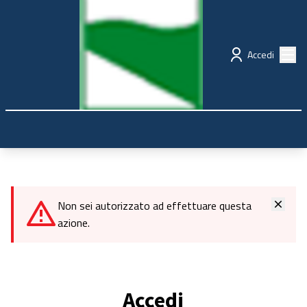
Regione Emilia-Romagna
Partecipazione
Menù
Accedi
Non sei autorizzato ad effettuare questa
azione.
Accedi