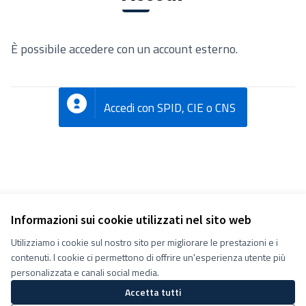
È possibile accedere con un account esterno.
Accedi con SPID, CIE o CNS
Informazioni sui cookie utilizzati nel sito web
Utilizziamo i cookie sul nostro sito per migliorare le prestazioni e i
Termini e condizioni d''uso
contenuti. I cookie ci permettono di offrire un'esperienza utente più
Impostazioni Cookie
Decidiamo su Facebook
personalizzata e canali social media.
Decidiamo su YouTube
Accetta tutti
(Collegamento esterno)
(Collegamento esterno)