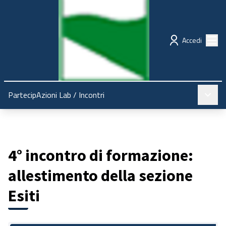
Regione Emilia-Romagna
Partecipazione
Menù
Accedi
Menù pr
PartecipAzioni Lab
/
Incontri
4° incontro di formazione:
allestimento della sezione
Esiti