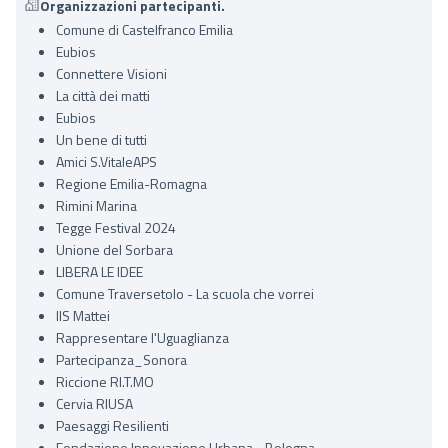
Organizzazioni partecipanti.
Comune di Castelfranco Emilia
Eubios
Connettere Visioni
La città dei matti
Eubios
Un bene di tutti
Amici S.VitaleAPS
Regione Emilia-Romagna
Rimini Marina
Tegge Festival 2024
Unione del Sorbara
LIBERA LE IDEE
Comune Traversetolo - La scuola che vorrei
IIS Mattei
Rappresentare l'Uguaglianza
Partecipanza_Sonora
Riccione RI.T.MO
Cervia RIUSA
Paesaggi Resilienti
Fondazione Innovazione Urbana - Bologna