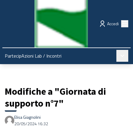
Regione Emilia-Romagna
Partecipazione
Menù
Accedi
Menù pr
PartecipAzioni Lab
/
Incontri
Modifiche a "Giornata di
supporto n°7"
Elisa Giagnolini
20/05/2024 16:32