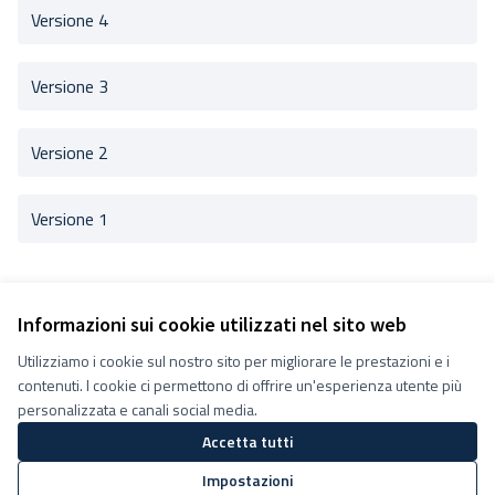
Versione 4
Versione 3
Versione 2
Versione 1
Informazioni sui cookie utilizzati nel sito web
Utilizziamo i cookie sul nostro sito per migliorare le prestazioni e i
Termini e condizioni d''uso
contenuti. I cookie ci permettono di offrire un'esperienza utente più
Impostazioni Cookie
Decidiamo su Facebook
personalizzata e canali social media.
Decidiamo su YouTube
Accetta tutti
(Collegamento esterno)
(Collegamento esterno)
Impostazioni