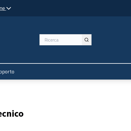
one
pporto
ecnico