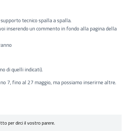
 supporto tecnico spalla a spalla.
 in una nuova scheda)
voi inserendo un commento in fondo alla pagina della
ranno
 di quelli indicati).
no 7, fino al 27 maggio, ma possiamo inserirne altre.
to per dirci il vostro parere.