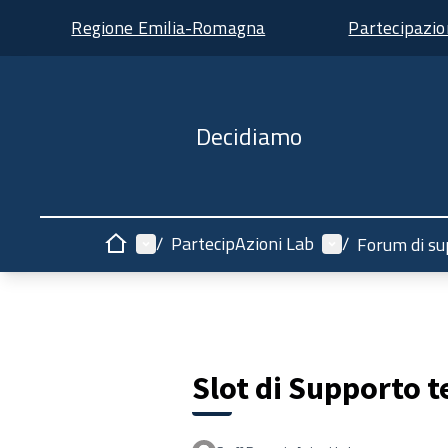
Regione Emilia-Romagna
Partecipazi
Decidiamo
Menù principale
Menù utente
/
PartecipAzioni Lab
/
Forum di su
Home
Slot di Supporto t