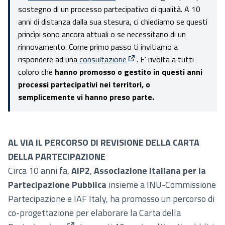
(Apre in una nuova scheda)
sostegno di un processo partecipativo di qualità. A 10
anni di distanza dalla sua stesura, ci chiediamo se questi
princìpi sono ancora attuali o se necessitano di un
rinnovamento. Come primo passo ti invitiamo a
rispondere ad una
consultazione
. E’ rivolta a tutti
(Collegamento esterno)
coloro che
hanno promosso o gestito in questi anni
processi partecipativi nei territori, o
semplicemente vi hanno preso parte.
AL VIA IL PERCORSO DI REVISIONE DELLA CARTA
DELLA PARTECIPAZIONE
Circa 10 anni fa,
AIP2
,
Associazione Italiana per la
Partecipazione Pubblica
insieme a INU-Commissione
Partecipazione e IAF Italy, ha promosso un percorso di
co-progettazione per elaborare la
Carta della