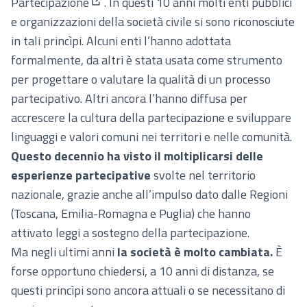
Partecipazione
. In questi 10 anni molti enti pubblici
(Apre in una nuova scheda)
e organizzazioni della società civile si sono riconosciute
in tali princìpi. Alcuni enti l’hanno adottata
formalmente, da altri è stata usata come strumento
per progettare o valutare la qualità di un processo
partecipativo. Altri ancora l’hanno diffusa per
accrescere la cultura della partecipazione e sviluppare
linguaggi e valori comuni nei territori e nelle comunità.
Questo decennio ha visto il moltiplicarsi delle
esperienze partecipative
svolte nel territorio
nazionale, grazie anche all’impulso dato dalle Regioni
(Toscana, Emilia-Romagna e Puglia) che hanno
attivato leggi a sostegno della partecipazione.
Ma negli ultimi anni
la società è molto cambiata.
È
forse opportuno chiedersi, a 10 anni di distanza, se
questi princìpi sono ancora attuali o se necessitano di