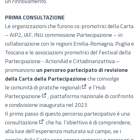
un rinnovamento.
PRIMA CONSULTAZIONE
Le organizzazioni che furono co-promotrici della Carta
– AIP2, IAF, INU commissione Partecipazione – in
collaborazione con le regioni Emilia-Romagna, Puglia e
Toscana e le associazioni promotrici del Festival della
Partecipazione - ActionAid e Cittadinanzattiva –
promuovono
un
percorso partecipato di revisione
della Carta della Partecipazione
che coinvolge
le
comunità di pratiche regionali
e
l’Hub
(Apre in una nuova sched
Partecipazione
, piattaforma nazionale di confronto
(Collegamento esterno)
e condivisione inaugurata nel 2023.
Il primo passo di questo percorso partecipativo è una
consultazione
che ha
l’obiettivo è di comprendere,
(Collegamento esterno)
alla luce dell’esperienza maturata sul campo, se i
princìpi della Carta sono ancora compresi e necessari o