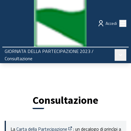
Regione Emilia-Romagna
Partecipazione
Menù
Accedi
GIORNATA DELLA PARTECIPAZIONE 2023
/
Menù pr
Consultazione
Consultazione
La
Carta della Partecipazione
: un decalogo di princìpi a