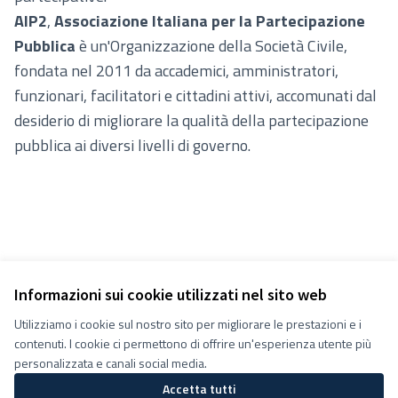
AIP2
,
Associazione Italiana per la Partecipazione
Pubblica
è un'Organizzazione della Società Civile,
fondata nel 2011 da accademici, amministratori,
funzionari, facilitatori e cittadini attivi, accomunati dal
desiderio di migliorare la qualità della partecipazione
pubblica ai diversi livelli di governo.
Informazioni sui cookie utilizzati nel sito web
Utilizziamo i cookie sul nostro sito per migliorare le prestazioni e i
Termini e condizioni d''uso
contenuti. I cookie ci permettono di offrire un'esperienza utente più
Impostazioni Cookie
Decidiamo su Facebook
personalizzata e canali social media.
Decidiamo su YouTube
Accetta tutti
(Collegamento esterno)
(Collegamento esterno)