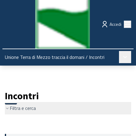
Regione Emilia-Romagna
Partecipazione
Menù
Accedi
Menù pr
Unione Terra di Mezzo traccia il domani
/
Incontri
Incontri
Filtra e cerca