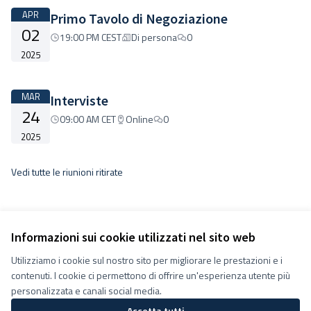
APR
Primo Tavolo di Negoziazione
02
19:00 PM CEST
Di persona
0
2025
MAR
Interviste
24
09:00 AM CET
Online
0
2025
Vedi tutte le riunioni ritirate
Informazioni sui cookie utilizzati nel sito web
Utilizziamo i cookie sul nostro sito per migliorare le prestazioni e i
Termini e condizioni d''uso
contenuti. I cookie ci permettono di offrire un'esperienza utente più
Impostazioni Cookie
Decidiamo su Facebook
personalizzata e canali social media.
Decidiamo su YouTube
Accetta tutti