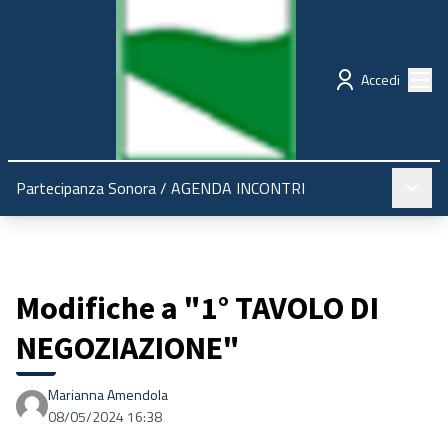
Regione Emilia-Romagna
Partecipazione
Menù
Accedi
Menù pr
Partecipanza Sonora
/
AGENDA INCONTRI
Modifiche a "1° TAVOLO DI
NEGOZIAZIONE"
Marianna Amendola
08/05/2024 16:38