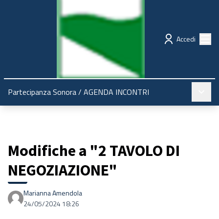
Regione Emilia-Romagna
Partecipazione
Menù
Accedi
Menù pr
Partecipanza Sonora
/
AGENDA INCONTRI
Modifiche a "2 TAVOLO DI
NEGOZIAZIONE"
Marianna Amendola
24/05/2024 18:26