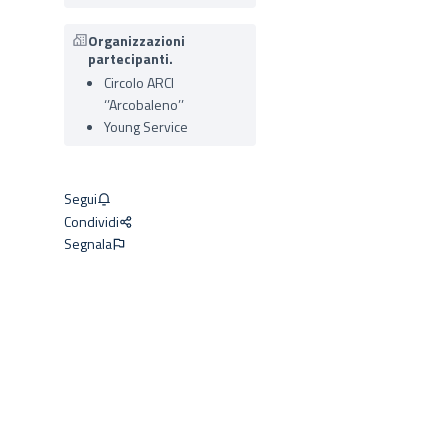
Organizzazioni
partecipanti.
Circolo ARCI
‘’Arcobaleno’’
Young Service
Segui
Condividi
Segnala