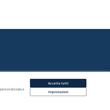
Accetta tutti
Decidiamo su Facebook
Decidiamo su YouTub
ù personalizzata e
(Collegamento esterno)
(Collegamento estern
Impostazioni
(Collegamento esterno)