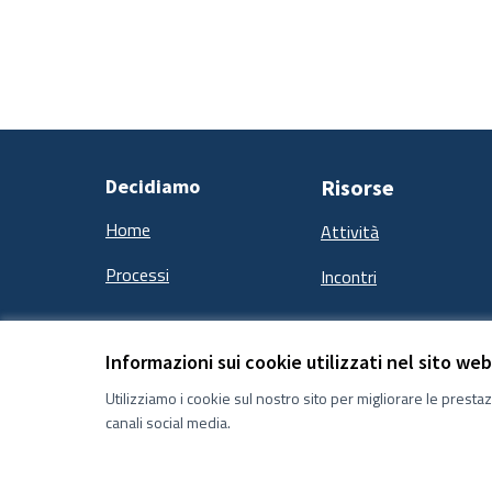
Decidiamo
Risorse
Home
Attività
Processi
Incontri
Informazioni sui cookie utilizzati nel sito web
Termini e condizioni d''uso
Impostazioni Cookie
Utilizziamo i cookie sul nostro sito per migliorare le presta
canali social media.
Licenza Creative Commons
(Collegamento esterno)