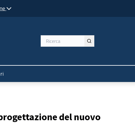
one
te
ri
-progettazione del nuovo