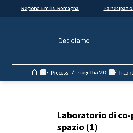
Regione Emilia-Romagna
Partecipazi
Decidiamo
Menù principale
Menù uten
/
/
ProgettiAMO
/
Processi
Incont
Home
Laboratorio di co
spazio (1)