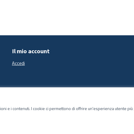
Il mio account
Accedi
zioni e i contenuti. I cookie ci permettono di offrire un'esperienza utente pi
Sito web creato con
software libero
.