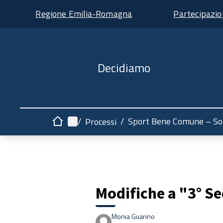
Regione Emilia-Romagna
Partecipazi
Decidiamo
Menù principale
/
/
Sport Bene Comune – So
Processi
Home
Modifiche a "3° S
Monia Guarino