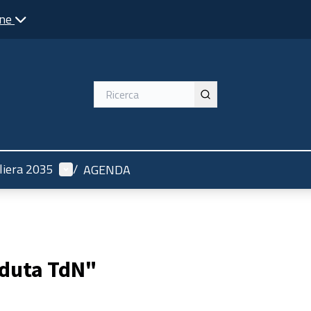
one
Menù utente
liera 2035
/
AGENDA
eduta TdN"