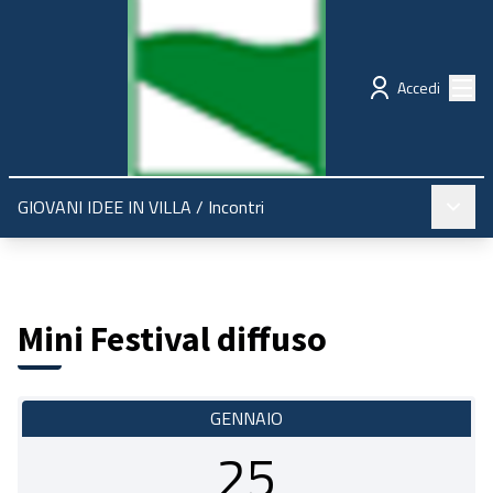
Regione Emilia-Romagna
Partecipazione
Menù
Accedi
Menù pr
GIOVANI IDEE IN VILLA
/
Incontri
Mini Festival diffuso
GENNAIO
25