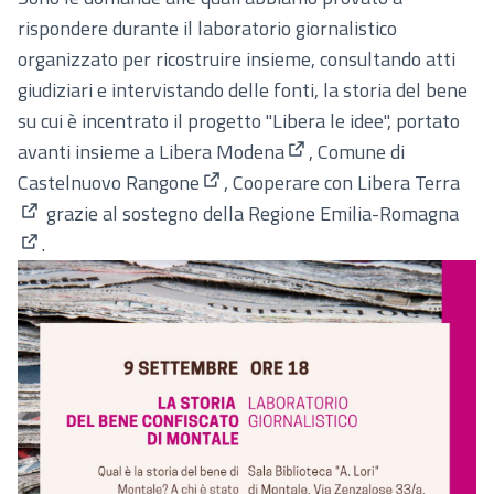
rispondere durante il laboratorio giornalistico
organizzato per ricostruire insieme, consultando atti
giudiziari e intervistando delle fonti, la storia del bene
su cui è incentrato il progetto "Libera le idee", portato
avanti insieme a
Libera Modena
,
Comune di
(Collegamento esterno)
Castelnuovo Rangone
,
Cooperare con Libera Terra
(Collegamento esterno)
grazie al sostegno della
Regione Emilia-Romagna
(Collegamento esterno)
.
(Collegamento esterno)