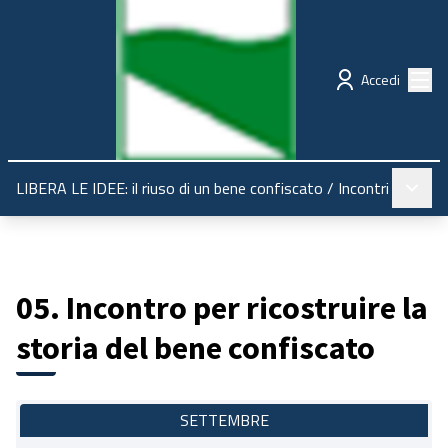
Regione Emilia-Romagna
Partecipazione
Menù
Accedi
Menù pr
LIBERA LE IDEE: il riuso di un bene confiscato
/
Incontri
05. Incontro per ricostruire la
storia del bene confiscato
SETTEMBRE