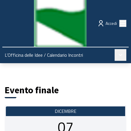
Regione Emilia-Romagna
Partecipazione
Menù
Accedi
Menù pr
L’Officina delle Idee
/
Calendario Incontri
Evento finale
DICEMBRE
07