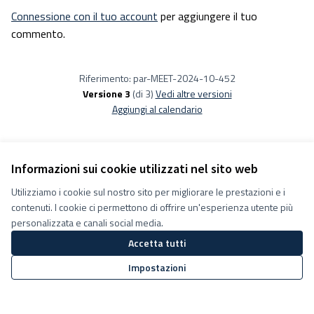
Connessione con il tuo account
per aggiungere il tuo
commento.
Riferimento: par-MEET-2024-10-452
Versione 3
(di 3)
vedi altre versioni
Aggiungi al calendario
Informazioni sui cookie utilizzati nel sito web
Utilizziamo i cookie sul nostro sito per migliorare le prestazioni e i
Termini e condizioni d''uso
contenuti. I cookie ci permettono di offrire un'esperienza utente più
Impostazioni Cookie
Decidiamo su Facebook
personalizzata e canali social media.
Decidiamo su YouTube
Accetta tutti
(Collegamento esterno)
(Collegamento esterno)
Impostazioni
Sito web creato con
software
Licenza Creative Commons
(Collegamento esterno)
libero
.