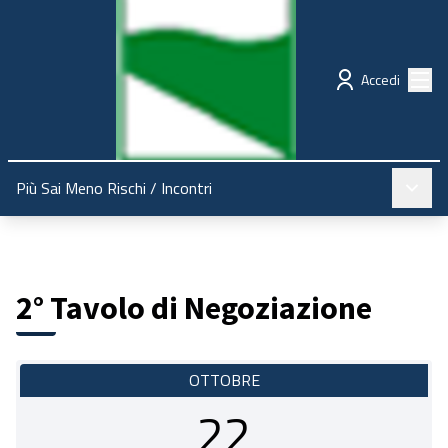
Regione Emilia-Romagna
Partecipazione
Menù
Accedi
Menù pr
Più Sai Meno Rischi
/
Incontri
2° Tavolo di Negoziazione
OTTOBRE
22