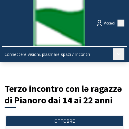
Regione Emilia-Romagna
Partecipazione
Menù
Accedi
Menù pr
Connettere visioni, plasmare spazi
/
Incontri
Terzo incontro con lə ragazzə
di Pianoro dai 14 ai 22 anni
OTTOBRE