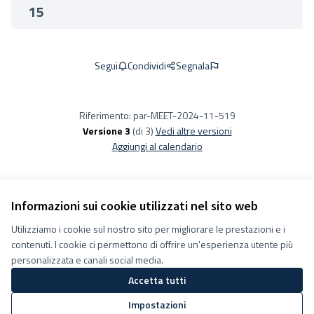
15
Condividi
Segnala
Segui
Riferimento: par-MEET-2024-11-519
Versione 3
(di 3)
vedi altre versioni
Aggiungi al calendario
Informazioni sui cookie utilizzati nel sito web
Utilizziamo i cookie sul nostro sito per migliorare le prestazioni e i
Termini e condizioni d''uso
contenuti. I cookie ci permettono di offrire un'esperienza utente più
Impostazioni Cookie
Decidiamo su Facebook
personalizzata e canali social media.
Decidiamo su YouTube
Accetta tutti
(Collegamento esterno)
(Collegamento esterno)
Impostazioni