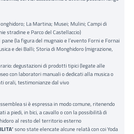
 Monghidoro; La Martina; Musei; Mulini; Campi di
e stradine e Parco del Castellaccio)
l pane (la figura del mugnaio e l’evento Forni e Fornai
usica e dei Balli; Storia di Monghidoro (migrazione,
rario: degustazioni di prodotti tipici (legate alle
useo con laboratori manuali o dedicati alla musica o
nti orali, testimonianze dal vivo
assemblea si è espressa in modo comune, ritenendo
i a piedi, in bici, a cavallo o con la possibilità di
idoro al resto del territorio esterno
ILITA’
sono state elencate alcune relatà con coi Yoda