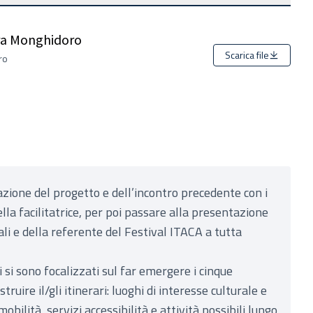
ra Monghidoro
Scarica file
ro
trazione del progetto e dell’incontro precedente con i
ella facilitatrice, per poi passare alla presentazione
li e della referente del Festival ITACA a tutta
 si sono focalizzati sul far emergere i cinque
ruire il/gli itinerari: luoghi di interesse culturale e
obilità, servizi accessibilità e attività possibili lungo