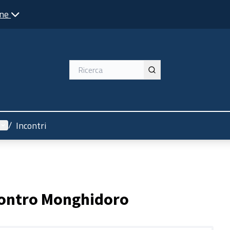
one
Menù utente
/
Incontri
contro Monghidoro