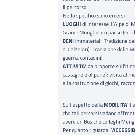
il percorso.
Nello specifico sono emersi:
LUOGHI
di interesse: L’Alpe di
Grano; Monghidoro paese (vecchi
BENI
immateriali: Tradizione de
di Calzolari); Tradizione della M
guerra, contadini)
ATTIVITA’
da proporre sull'itine
castagne e al pane); visita al m
alla costruzione di giochi; racco
Sull’aspetto della
MOBILITA’
l’
che tali percorsi vadano affrontat
avere un Bus che colleghi Mongh
Per quanto riguarda l’
ACCESSIB