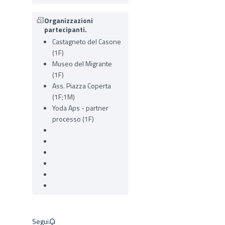
Organizzazioni
partecipanti.
Castagneto del Casone
(1F)
Museo del Migrante
(1F)
Ass. Piazza Coperta
(1F;1M)
Yoda Aps - partner
processo (1F)
Segui