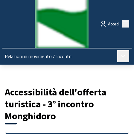
Regione Emilia-Romagna
Partecipazione
Menù
Accedi
Menù pr
Relazioni in movimento
/
Incontri
Accessibilità dell'offerta
turistica - 3° incontro
Monghidoro