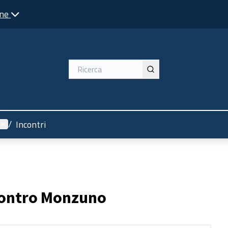
one
Menù utente
/
Incontri
contro Monzuno