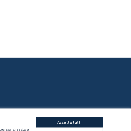
Accetta tutti
Decidiamo su Facebook
Decidiamo su YouTub
ù personalizzata e