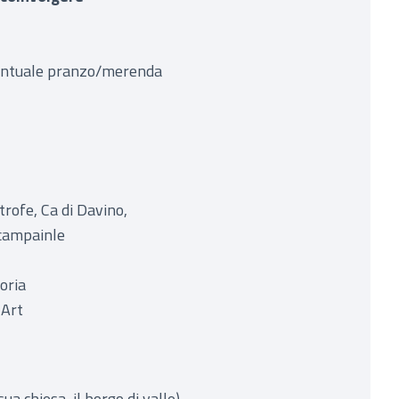
ventuale pranzo/merenda
itrofe, Ca di Davino,
a/campainle
oria
 Art
ua chiesa, il borgo di valle)