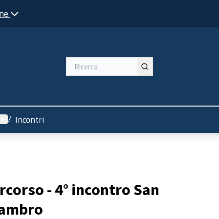
one
Menù utente
/
Incontri
ercorso - 4° incontro San
Sambro