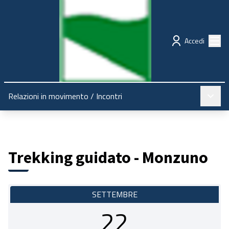
Regione Emilia-Romagna
Partecipazione
Menù
Accedi
Menù pr
Relazioni in movimento
/
Incontri
Trekking guidato - Monzuno
SETTEMBRE
22