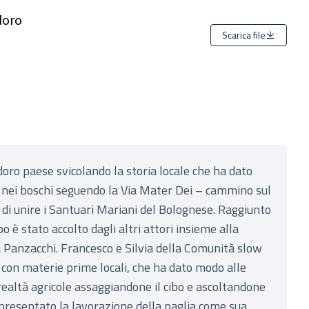
doro
Scarica file
doro paese svicolando la storia locale che ha dato
re nei boschi seguendo la Via Mater Dei – cammino sul
tà di unire i Santuari Mariani del Bolognese. Raggiunto
o è stato accolto dagli altri attori insieme alla
 Panzacchi. Francesco e Silvia della Comunità slow
con materie prime locali, che ha dato modo alle
realtà agricole assaggiandone il cibo e ascoltandone
 presentato la lavorazione della paglia come sua