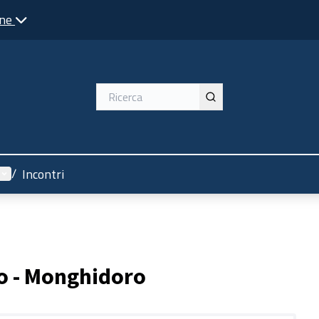
one
Menù utente
/
Incontri
o - Monghidoro