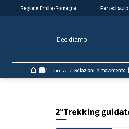
Regione Emilia-Romagna
Partecipazi
Decidiamo
Menù principale
/
/
Relazioni in movimento
Processi
Home
2°Trekking guidat