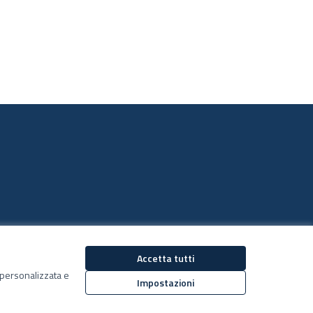
Accetta tutti
Decidiamo su Facebook
Decidiamo su YouTub
ù personalizzata e
(Collegamento esterno)
(Collegamento estern
Impostazioni