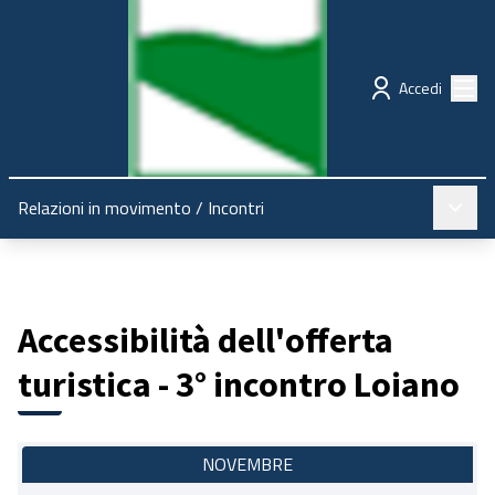
Regione Emilia-Romagna
Partecipazione
Menù
Accedi
Menù pr
Relazioni in movimento
/
Incontri
Accessibilità dell'offerta
turistica - 3° incontro Loiano
NOVEMBRE