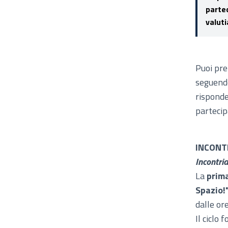
parte
valuti
Puoi pre
seguendo
risponde
partecip
INCONT
Incontri
La
prima
Spazio!
dalle or
Il ciclo