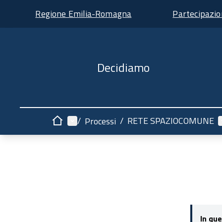
Regione Emilia-Romagna
Partecipazi
Decidiamo
Menù principale
M
/
/
RETE SPAZIOCOMUNE
Processi
Home
In que