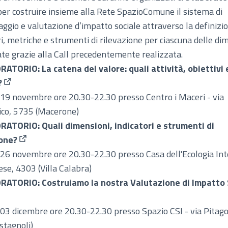
per costruire insieme alla Rete SpazioComune il sistema di
ggio e valutazione d’impatto sociale attraverso la definizio
ri, metriche e strumenti di rilevazione per ciascuna delle di
ate grazie alla Call precedentemente realizzata.
ATORIO: La catena del valore: quali attività, obiettivi 
?
(Apre in una nuova scheda)
19 novembre ore 20.30-22.30 presso Centro i Maceri - via
ico, 5735 (Macerone)
RATORIO: Quali dimensioni, indicatori e strumenti di
ione?
(Apre in una nuova scheda)
26 novembre ore 20.30-22.30 presso Casa dell'Ecologia Int
ese, 4303 (Villa Calabra)
RATORIO: Costruiamo la nostra Valutazione di Impatto 
 una nuova scheda)
03 dicembre ore 20.30-22.30 presso Spazio CSI - via Pitag
stagnoli)