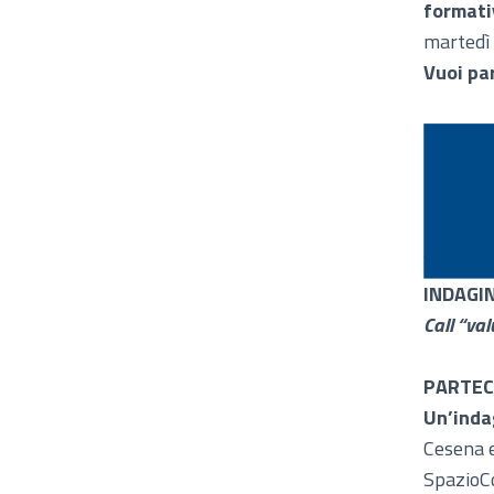
format
martedì 
Vuoi pa
INDAGI
Call “val
PARTECIP
Un’inda
Cesena e
SpazioCo