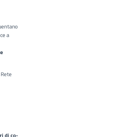
quentano
sce a
te
 Rete
i di co-