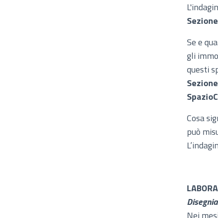
L'indagi
Sezione 
Se e qua
gli immo
questi s
Sezione
Spazio
Cosa sig
può misu
L’indagi
LABORA
Disegnia
Nei mes