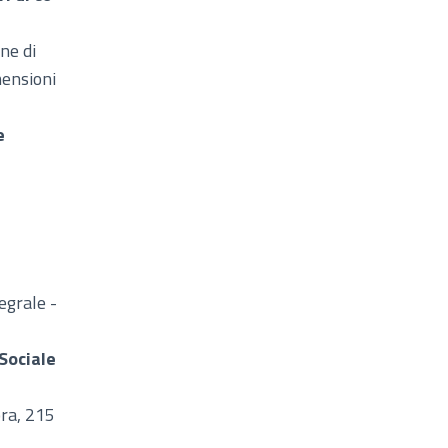
ne di
mensioni
e
egrale -
Sociale
ora, 215