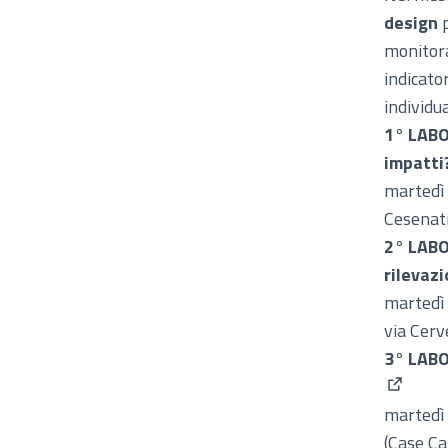
design
monitora
indicato
individu
1° LABOR
impatti
martedì 
Cesenat
2° LABO
rilevaz
martedì 
via Cerv
3° LABO
(Apre in
martedì 
(Case Ca