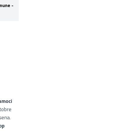
mune -
amoci
ttobre
sena.
op