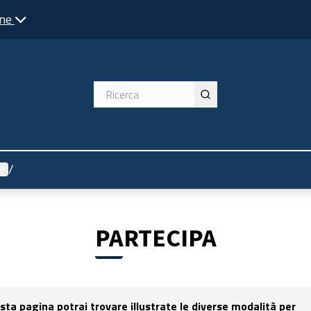
one
enù utente
/
PARTECIPA
sta pagina potrai trovare illustrate le
diverse modalità per