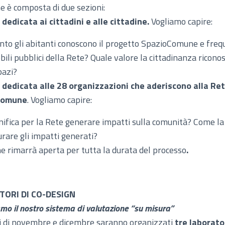
ne è composta di due sezioni:
dedicata ai cittadini e alle cittadine.
Vogliamo capire:
nto gli abitanti conoscono il progetto SpazioComune e fre
bili pubblici della Rete? Quale valore la cittadinanza ricono
pazi?
 dedicata alle 28 organizzazioni che aderiscono alla Re
Comune
. Vogliamo capire:
nifica per la Rete generare impatti sulla comunità? Come la
rare gli impatti generati?
ne rimarrà aperta per tutta la durata del processo
.
TORI DI CO-DESIGN
mo il nostro sistema di valutazione “su misura”
i di novembre e dicembre saranno organizzati
tre laborator