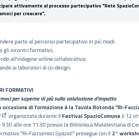
cipare attivamente
al processo partecipativo "Rete SpazioCo
amoci per crescere".
ndere parte al percorso partecipativo in più modi:
 gli incontri formativi;
ndo all'indagine online collaborativa;
ando ai laboratori di co-design.
RI FORMATIVI
amoci per saperne di più sulla valutazione d’impatto
 occasione di formazione è la
Tavola Rotonda "Ri-Facci
"
organizzata durante il
Festival SpazioComune
il 12 o
(Apre in una nuova scheda)
e 9.30 alle ore 11.30 presso la Biblioteca Malatestiana di Ce
 formativo "Ri-Facciamoci Spazio!" prosegue con il
2° worksh