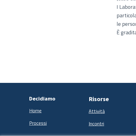
I Laborat
particol
le perso
È gradit
Decidiamo
Risorse
Home
Attività
Processi
Incontri