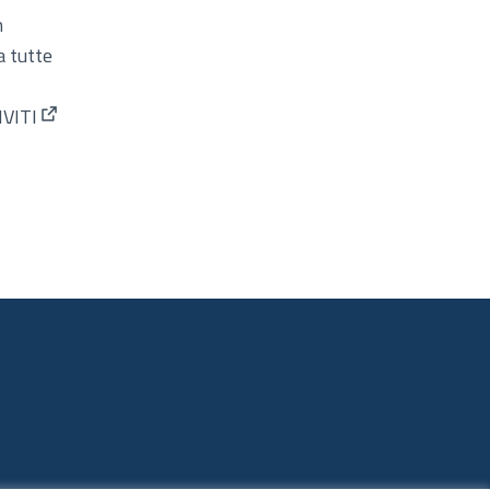
n
a tutte
IVITI
(Apre in una nuova scheda)