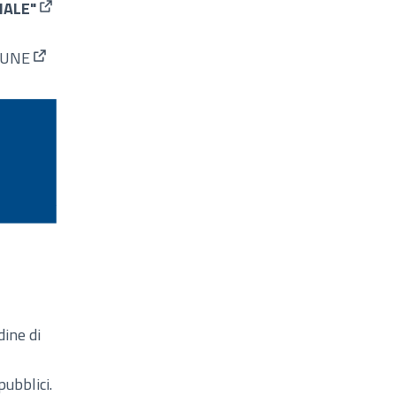
IALE"
(Apre in una nuova scheda)
MUNE
(Collegamento esterno)
ento esterno)
adine di
ubblici.