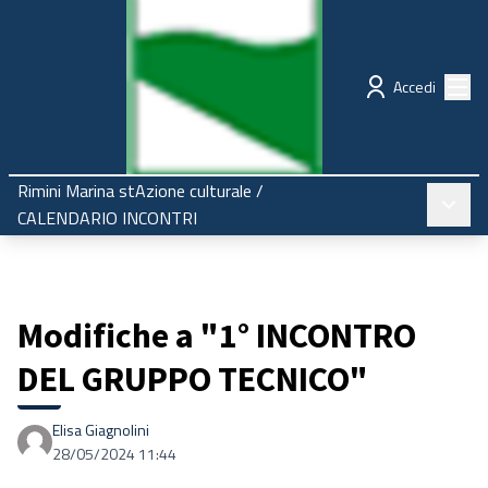
Regione Emilia-Romagna
Partecipazione
Menù
Accedi
Rimini Marina stAzione culturale
/
Menù pr
CALENDARIO INCONTRI
Modifiche a "1° INCONTRO
DEL GRUPPO TECNICO"
Elisa Giagnolini
28/05/2024 11:44