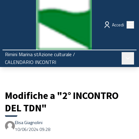
Regione Emilia-Romagna
Partecipazione
Menù
Accedi
Rimini Marina stAzione culturale
/
Menù pr
CALENDARIO INCONTRI
Modifiche a "2° INCONTRO
DEL TDN"
Elisa Giagnolini
10/06/2024 09:28