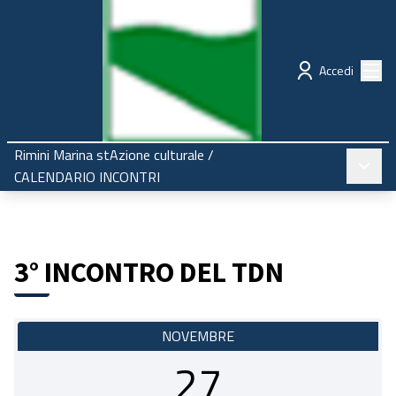
Regione Emilia-Romagna
Partecipazione
Menù
Accedi
Rimini Marina stAzione culturale
/
Menù pr
CALENDARIO INCONTRI
3° INCONTRO DEL TDN
NOVEMBRE
27